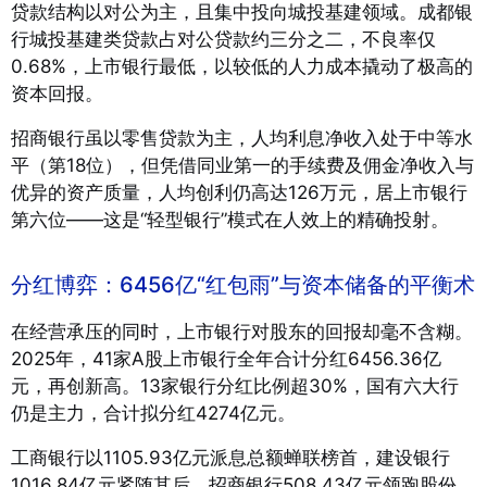
贷款结构以对公为主，且集中投向城投基建领域。成都银
行城投基建类贷款占对公贷款约三分之二，不良率仅
0.68%，上市银行最低，以较低的人力成本撬动了极高的
资本回报。
招商银行虽以零售贷款为主，人均利息净收入处于中等水
平（第18位），但凭借同业第一的手续费及佣金净收入与
优异的资产质量，人均创利仍高达126万元，居上市银行
第六位——这是“轻型银行”模式在人效上的精确投射。
分红博弈：6456亿“红包雨”与资本储备的平衡术
在经营承压的同时，上市银行对股东的回报却毫不含糊。
2025年，41家A股上市银行全年合计分红6456.36亿
元，再创新高。13家银行分红比例超30%，国有六大行
仍是主力，合计拟分红4274亿元。
工商银行以1105.93亿元派息总额蝉联榜首，建设银行
1016.84亿元紧随其后，招商银行508.43亿元领跑股份