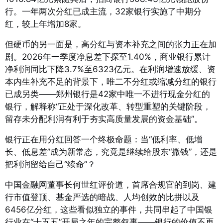
行。一年两次分红已成主流，32家银行实施了中期分
红，较上年增加8家。
但硬币的另一面是，高分红与资本补充之间的张力正在加
剧。2026年一季度净息差下探至1.40%，商业银行累计
净利润同比下降3.7%至6323亿元。在利润增速放缓、资
本内生补充不足的背景下，唯二不分红或缩减分红的银行
已成另类——郑州银行是42家中唯一不进行现金分红的
银行，解释称“正处于深化改革、转型重塑的关键阶段，
留存未分配利润有利于夯实高质量发展的资金基础”。
银行正在用分红回答一个终极命题：当“低利率、低增
长、低息差”成为新常态，究竟是继续给股东“撒钱”，还是
把利润留给自己“续命”？
中国金融网董事长何世红评价道，首席合规官的到岗、建
行市值登顶、基金严选的暗战、人均创效的比拼以及
6456亿分红，这些看似独立的事件，共同串起了中国银
行业在“十五五”开局之年的完整叙事——银行的价值不再