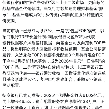
但银行家们的“资产争夺战”远不止于二级市场，更隐蔽的
战场在基金代销领域。当银行存款加速向理财和基金“搬
家”，基金严选成为银行从传统代销向配置服务转型的关
键突围。
当前市场上已形成两条路径。一是“打包型FOF”模式，以
招商银行TREE长盈计划和建设银行龙盈FOF为代表——
银行根据客户风险偏好数据，向基金公司反向定制FOF产
品，提出明确的最大回撤目标和收益预期，基金公司按需
发行。入选龙盈FOF的稳嘉多元配置3个月持有混合FOF
于今年2月提前结束募集，成为2026年首只“一日售罄”的
FOF产品。二是“严选池+自建组合”模式，以工商银行工
盈研选为代表——银行通过收益、回撤等量化标准筛选单
只基金形成严选池，客户自行构建组合，兼顾专业筛选与
灵活配置。
招商银行已尝到甜头：2025年代理基金收入61.02亿元，
同比增长46.5%，资产配置服务客户净增约138万户。正
如一位券商人士直言：“相比互联网基金销售平台，基金